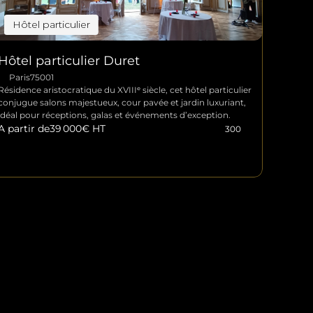
Hôtel particulier
Hôtel particulier Duret
Paris
75001
Résidence aristocratique du XVIIIᵉ siècle, cet hôtel particulier 
conjugue salons majestueux, cour pavée et jardin luxuriant, 
idéal pour réceptions, galas et événements d’exception.
A partir de
39 000
€ HT
300