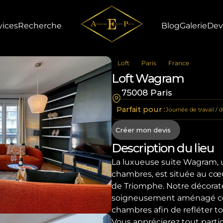
vices
Recherche
Blog
Galerie
Dev
Loft
Paris
France
Loft Wagram
75008 Paris
Parfait pour :
Journée de travail / 
Créer mon devis
Description du lieu
La luxueuse suite Wagram, 
chambres, est située au cœur
de Triomphe. Notre décorateu
soigneusement aménagé ce
Vous apprécierez tout partic