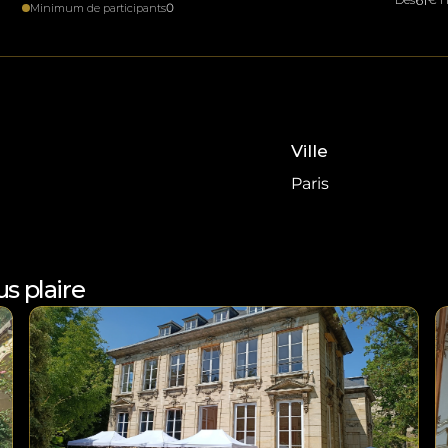
Dès
€ H
0
Minimum de participants
Ville
Paris
s plaire