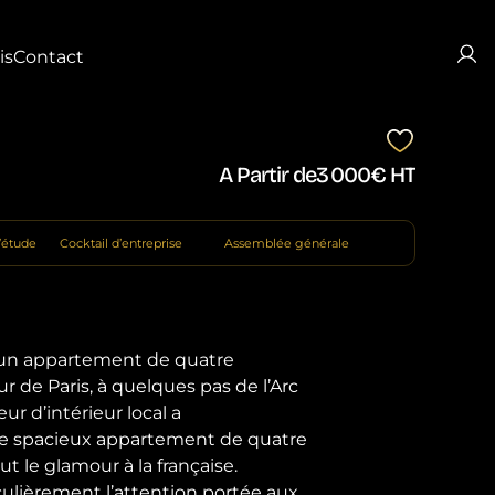
is
Contact
A Partir de
3 000
€ HT
d’étude
Cocktail d’entreprise
Assemblée générale
un appartement de quatre

 de Paris, à quelques pas de l’Arc

r d’intérieur local a

 spacieux appartement de quatre

ulièrement l’attention portée aux
