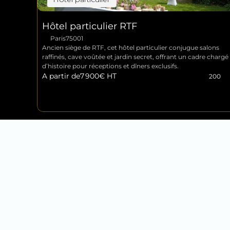
Hôtel particulier RTF
Paris
75001
Ancien siège de RTF, cet hôtel particulier conjugue salons 
raffinés, cave voûtée et jardin secret, offrant un cadre chargé 
d’histoire pour réceptions et dîners exclusifs.
A partir de
7 900
€ HT
200