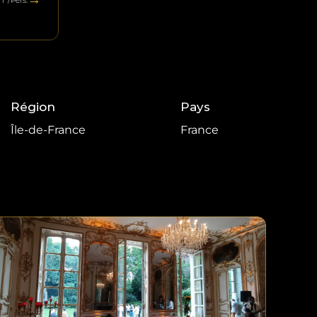
T /Pers.
Région
Pays
Île-de-France
France