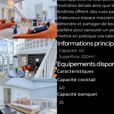
moindres détails ainsi que l
fenêtres offrent des vues pan
chaleureux espace mezzanine
détendre et partager de beau
parfaite pour savourer un pe
mettre en pratique vos talent
Informations princip
Capacité :
40
Superficie :
320
m²
Equipements dispon
Caractéristiques
Capacité cocktail
40
Capacité banquet
25