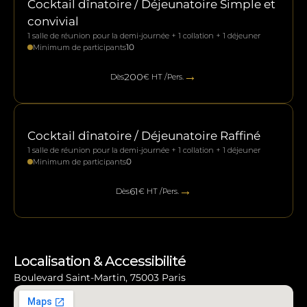
Cocktail dînatoire / Déjeunatoire Simple et 
convivial
1 salle de réunion pour la demi-journée + 1 collation + 1 déjeuner
10
Minimum de participants
→
200
Dès
€ HT /Pers.
Cocktail dînatoire / Déjeunatoire Raffiné
1 salle de réunion pour la demi-journée + 1 collation + 1 déjeuner
0
Minimum de participants
→
61
Dès
€ HT /Pers.
Localisation & Accessibilité
Boulevard Saint-Martin, 75003 Paris