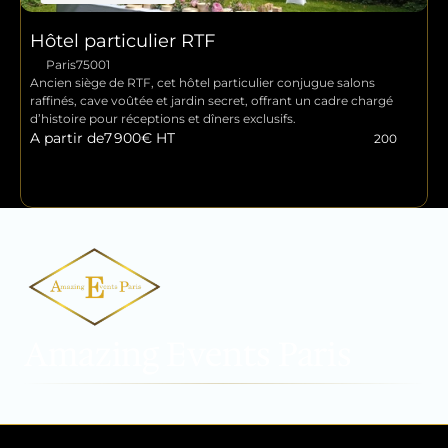
Hôtel particulier RTF
Paris
75001
Ancien siège de RTF, cet hôtel particulier conjugue salons 
raffinés, cave voûtée et jardin secret, offrant un cadre chargé 
d’histoire pour réceptions et dîners exclusifs.
A partir de
7 900
€ HT
200
Amazing Events Paris